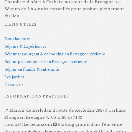
Chambres d’hôtes à Carhaix, au cœur de la Bretagne. 👉
Séjours de 2 à 4 nuits conseillés pour profiter pleinement
du lieu.
LIENS UTILES
Nos chambres
Séjours & Expériences
Séjour ressourçant & cocooning en Bretagne intérieure
Séjour printemps / été en Bretagne intérieure
Séjour en famille & entre amis
Les jardins
Découvrir
INFORMATIONS PRATIQUES
📍 Manoir de Kerlédan 2 route de Kerledan 29270 Carhaix-
Plouguer, Bretagne 📞 06 11 89 16 74 📧
contact@kerledan.com 🅿️ Parking gratuit dans l’enceinte
du manoir ☕ Petit-déjeuner maison inclus 🌿 Grand jardin,