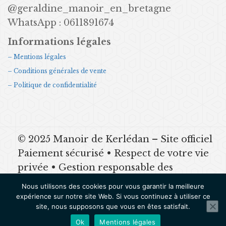
@geraldine_manoir_en_bretagne
WhatsApp : 0611891674
Informations légales
– Mentions légales
– Conditions générales de vente
– Politique de confidentialité
© 2025 Manoir de Kerlédan – Site officiel
Paiement sécurisé • Respect de votre vie
privée • Gestion responsable des
données Mentions légales | CGV |
Nous utilisons des cookies pour vous garantir la meilleure
Politique de confidentialité
expérience sur notre site Web. Si vous continuez à utiliser ce
site, nous supposons que vous en êtes satisfait.
SUIVEZ-NOUS
Ok
Mentions légales