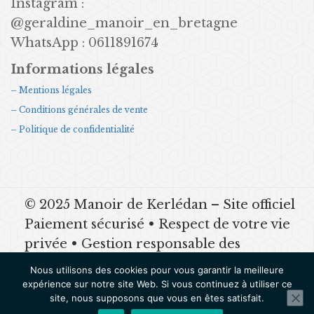
Instagram :
@geraldine_manoir_en_bretagne
WhatsApp : 0611891674
Informations légales
– Mentions légales
– Conditions générales de vente
– Politique de confidentialité
© 2025 Manoir de Kerlédan – Site officiel
Paiement sécurisé • Respect de votre vie
privée • Gestion responsable des
données Mentions légales | CGV |
Nous utilisons des cookies pour vous garantir la meilleure
Politique de confidentialité
expérience sur notre site Web. Si vous continuez à utiliser ce
site, nous supposons que vous en êtes satisfait.