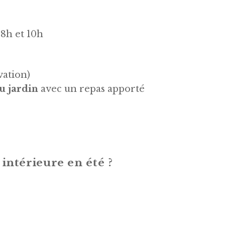
 8h et 10h
vation)
u jardin
avec un repas apporté
 intérieure en été ?