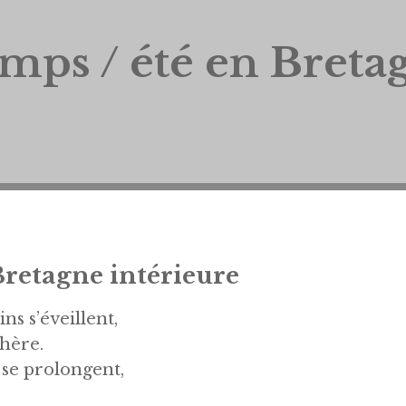
mps / été en Breta
Bretagne intérieure
ns s’éveillent,
hère.
 se prolongent,