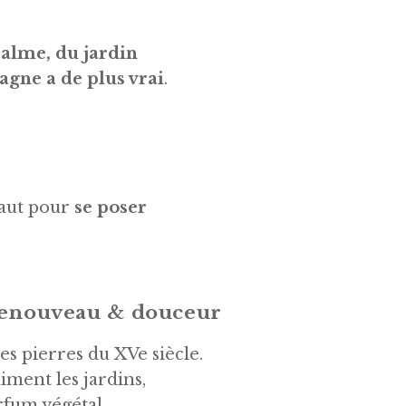
calme, du jardin
agne a de plus vrai
.
 faut pour
se poser
renouveau & douceur
es pierres du XVe siècle.
iment les jardins,
rfum végétal.