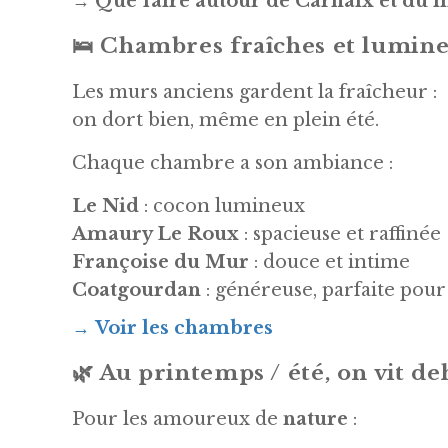
→
Que faire autour de Carhaix et du 
🛌
Chambres fraîches et lumineu
Les murs anciens gardent la fraîcheur :
on dort bien, même en plein été.
Chaque chambre a son ambiance :
Le Nid
: cocon lumineux
Amaury Le Roux
: spacieuse et raffinée
Françoise du Mur
: douce et intime
Coatgourdan
: généreuse, parfaite pour
→
Voir les chambres
🌿
Au printemps / été, on vit de
Pour les amoureux de
nature
: