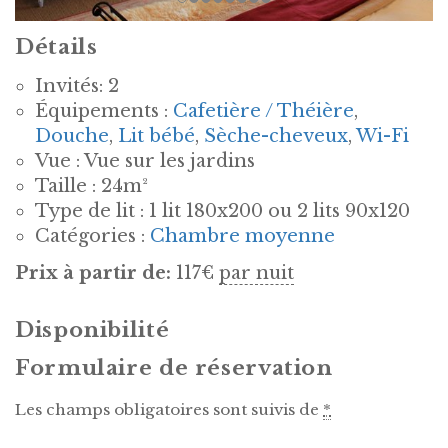
Détails
Invités:
2
Équipements :
Cafetière / Théière
,
Douche
,
Lit bébé
,
Sèche-cheveux
,
Wi-Fi
Vue :
Vue sur les jardins
Taille :
24m²
Type de lit :
1 lit 180x200 ou 2 lits 90x120
Catégories :
Chambre moyenne
Prix à partir de:
117
€
par nuit
Disponibilité
Formulaire de réservation
Les champs obligatoires sont suivis de
*