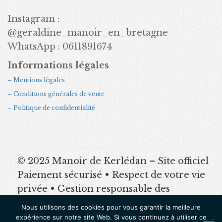
Instagram :
@geraldine_manoir_en_bretagne
WhatsApp : 0611891674
Informations légales
– Mentions légales
– Conditions générales de vente
– Politique de confidentialité
© 2025 Manoir de Kerlédan – Site officiel
Paiement sécurisé • Respect de votre vie
privée • Gestion responsable des
données Mentions légales | CGV |
Nous utilisons des cookies pour vous garantir la meilleure
Politique de confidentialité
expérience sur notre site Web. Si vous continuez à utiliser ce