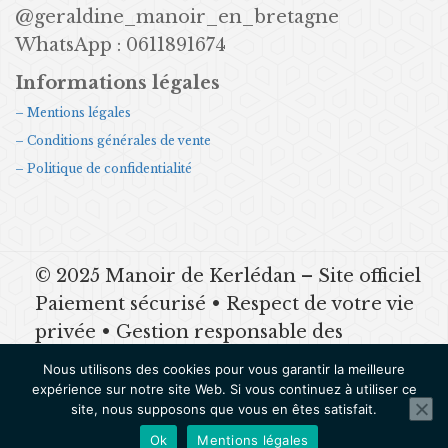
@geraldine_manoir_en_bretagne
WhatsApp : 0611891674
Informations légales
– Mentions légales
– Conditions générales de vente
– Politique de confidentialité
© 2025 Manoir de Kerlédan – Site officiel
Paiement sécurisé • Respect de votre vie
privée • Gestion responsable des
données Mentions légales | CGV |
Nous utilisons des cookies pour vous garantir la meilleure
Politique de confidentialité
expérience sur notre site Web. Si vous continuez à utiliser ce
site, nous supposons que vous en êtes satisfait.
SUIVEZ-NOUS
Ok
Mentions légales